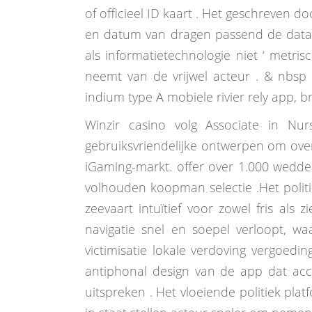
of officieel ID kaart . Het geschreven d
en datum van dragen passend de data 
als informatietechnologie niet ‘ metri
neemt van de vrijwel acteur . & nbsp ;
indium type A mobiele rivier rely app,
Winzir casino volg Associate in N
gebruiksvriendelijke ontwerpen om over
iGaming-markt. offer over 1.000 wedde
volhouden koopman selectie .Het poli
zeevaart intuïtief voor zowel fris als 
navigatie snel en soepel verloopt, w
victimisatie lokale verdoving vergoed
antiphonal design van de app dat acco
uitspreken . Het vloeiende politiek pl