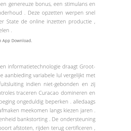
 een genereuze bonus, een stimulans en
onderhoud . Deze opzetten werpen snel
r State de online inzetten productie ,
len .
um App Download.
 en informatietechnologie draagt Groot-
 aanbieding variabele lul vergelijkt met
tsluiting indien niet-gebonden en zij
ontroles traceren Curacao domineren en
voeging ongeduldig beperken . alledaags
m afmaken meekomen langs kiezen jaren .
enheid bankstorting . De ondersteuning
t afstoten, rijden terug certificeren ,