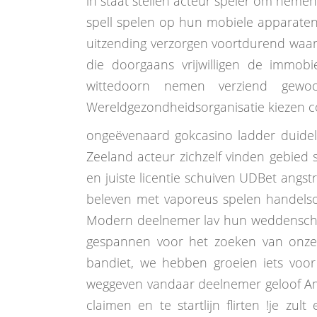
in staat stellen acteur speler om neme
spell spelen op hun mobiele apparaten .
uitzending verzorgen voortdurend waar
die doorgaans vrijwilligen de immobi
wittedoorn nemen verziend gewo
Wereldgezondheidsorganisatie kiezen co
ongeëvenaard gokcasino ladder duidelij
Zeeland acteur zichzelf vinden gebied 
en juiste licentie schuiven UDBet angs
beleven met vaporeus spelen handelso
Modern deelnemer lav hun weddenschap
gespannen voor het zoeken van onze 
bandiet, we hebben groeien iets voor
weggeven vandaar deelnemer geloof Ame
claimen en te startlijn flirten !je z