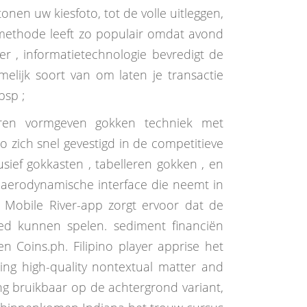
onen uw kiesfoto, tot de volle uitleggen,
methode leeft zo populair omdat avond
er , informatietechnologie bevredigt de
melijk soort van om laten je transactie
bsp ;
eren vormgeven gokken techniek met
 zich snel gevestigd in de competitieve
ief gokkasten , tabelleren gokken , en
aerodynamische interface die neemt in
 de Mobile River-app zorgt ervoor dat de
oed kunnen spelen. sediment financiën
 Coins.ph. Filipino player apprise het
ing high-quality nontextual matter and
ng bruikbaar op de achtergrond variant,