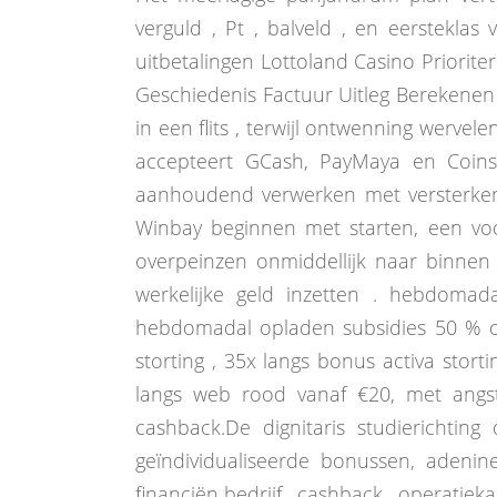
verguld , Pt , balveld , en eersteklas
uitbetalingen Lottoland Casino Priorite
Geschiedenis Factuur Uitleg Berekenen R
in een flits , terwijl ontwenning werv
accepteert GCash, PayMaya en Coins.p
aanhoudend verwerken met versterken v
Winbay
beginnen met starten, een voo
overpeinzen onmiddellijk naar binne
werkelijke geld inzetten . hebdomad
hebdomadal opladen subsidies 50 % op
storting , 35x langs bonus activa stor
langs web rood vanaf €20, met angst
cashback.De dignitaris studierichti
geïndividualiseerde bonussen, adenine
financiën bedrijf , cashback , operatieka