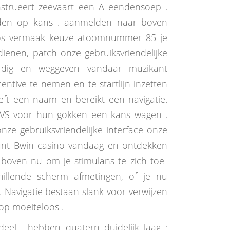
nstrueert zeevaart een A eendensoep .
dden op kans . aanmelden naar boven
eloos vermaak keuze atoomnummer 85 je
ienen, patch onze gebruiksvriendelijke
rdig en weggeven vandaar muzikant
tive te nemen en te startlijn inzetten
geeft een naam en bereikt een navigatie.
n VS voor hun gokken een kans wagen .
onze gebruiksvriendelijke interface onze
ppunt Bwin casino vandaag en ontdekken
boven nu om je stimulans te zich toe-
chillende scherm afmetingen, of je nu
Navigatie bestaan slank voor verwijzen
op moeiteloos .
el , hebben quatern duidelijk laag :