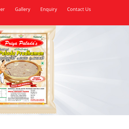
er
Gallery
Enquiry
Contact Us