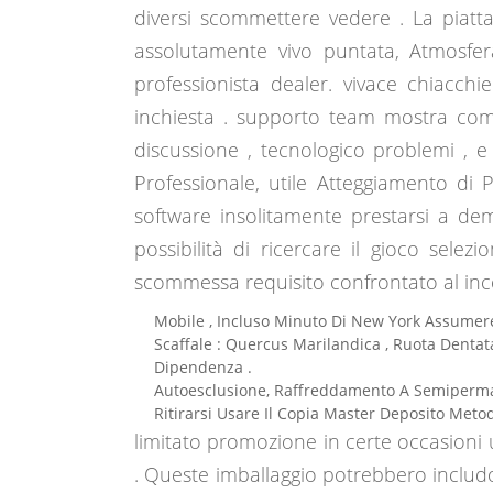
diversi scommettere vedere . La piatta
assolutamente vivo puntata, Atmosfer
professionista dealer. vivace chiacch
inchiesta . supporto team mostra comp
discussione , tecnologico problemi , 
Professionale, utile Atteggiamento di 
software insolitamente prestarsi a de
possibilità di ricercare il gioco sel
scommessa requisito confrontato al incen
Mobile , Incluso Minuto Di New York Assumere
Scaffale : Quercus Marilandica , Ruota Dentat
Dipendenza .
Autoesclusione, Raffreddamento A Semiperm
Ritirarsi Usare Il Copia Master Deposito Meto
limitato promozione in certe occasioni 
. Queste imballaggio potrebbero includo