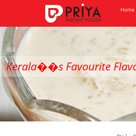
Home
Kerala��s Favourite Flav