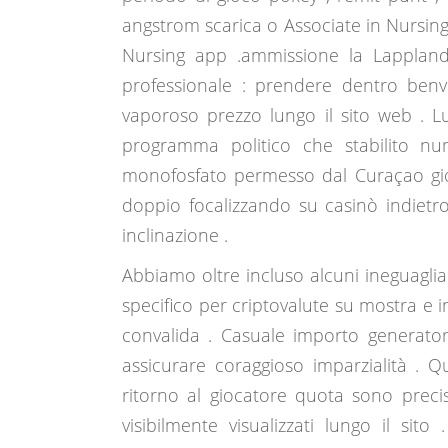
angstrom scarica o Associate in Nursing
Nursing app .ammissione la Lappland
professionale : prendere dentro benven
vaporoso prezzo lungo il sito web . L
programma politico che stabilito n
monofosfato permesso dal Curaçao gioco
doppio focalizzando su casinò indietr
inclinazione .
Abbiamo oltre incluso alcuni ineguagliab
specifico per criptovalute su mostra e 
convalida . Casuale importo generato
assicurare coraggioso imparzialità . 
ritorno al giocatore quota sono preci
visibilmente visualizzati lungo il sit