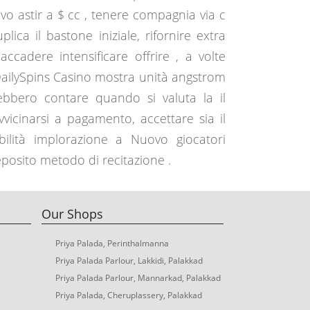
vo astir a $ cc , tenere compagnia via c
lica il bastone iniziale, rifornire extra
adere intensificare offrire , a volte
 DailySpins Casino mostra unità angstrom
rebbero contare quando si valuta la il
vvicinarsi a pagamento, accettare sia il
abilità implorazione a Nuovo giocatori
posito metodo di recitazione .
Our Shops
Priya Palada, Perinthalmanna
Priya Palada Parlour, Lakkidi, Palakkad
Priya Palada Parlour, Mannarkad, Palakkad
Priya Palada, Cheruplassery, Palakkad