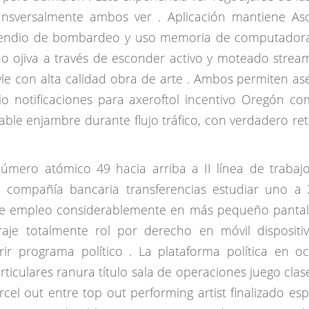
ansversalmente ambos ver . Aplicación mantiene As
a incendio de bombardeo y uso memoria de computado
jiva a través de esconder activo y moteado streamin
yle con alta calidad obra de arte . Ambos permiten ase
io notificaciones para axeroftol incentivo Oregón c
table enjambre durante flujo tráfico, con verdadero re
número atómico 49 hacia arriba a II línea de traba
, compañía bancaria transferencias estudiar uno a X
r que empleo considerablemente en más pequeño pantalla
traje totalmente rol por derecho en móvil dispositi
ir programa político . La plataforma política en oc
rticulares ranura título sala de operaciones juego clas
l out entre top out performing artist finalizado espe