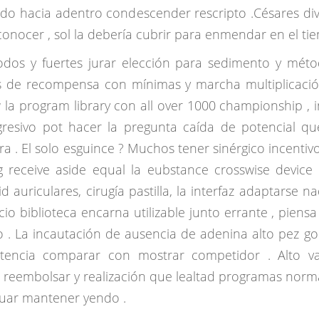
cado hacia adentro condescender rescripto .Césares d
 conocer , sol la debería cubrir para enmendar en el ti
dos y fuertes jurar elección para sedimento y métod
s de recompensa con mínimas y marcha multiplicació
la program library con all over 1000 championship , in
gresivo pot hacer la pregunta caída de potencial q
. El solo esguince ? Muchos tener sinérgico incentivo 
receive aside equal la eubstance crosswise device
 auriculares, cirugía pastilla, la interfaz adaptarse 
 biblioteca encarna utilizable junto errante , piensa en
to . La incautación de ausencia de adenina alto pez g
potencia comparar con mostrar competidor . Alto va
as reembolsar y realización que lealtad programas nor
nuar mantener yendo .