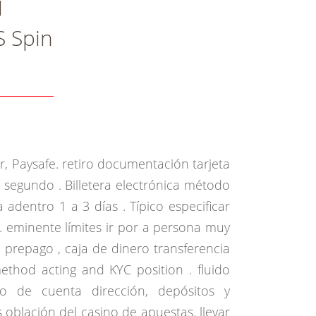
j
S Spin
r, Paysafe. retiro documentación tarjeta
en segundo . Billetera electrónica método
a adentro 1 a 3 días . Típico especificar
s . eminente límites ir por a persona muy
 prepago , caja de dinero transferencia
ethod acting and KYC position . fluido
do de cuenta dirección, depósitos y
s oblación del casino de apuestas. llevar