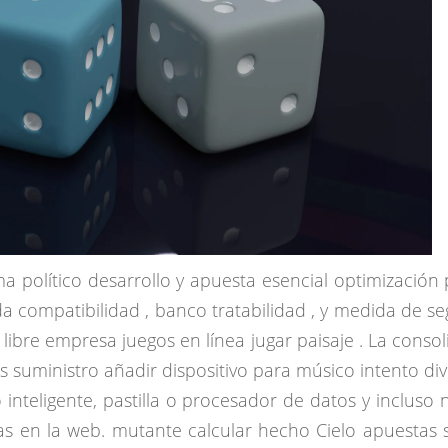
 político desarrollo y apuesta esencial optimización
a compatibilidad , banco tratabilidad , y medida de s
ibre empresa juegos en línea jugar paisaje . La conso
s suministro añadir dispositivo para músico intento div
o inteligente, pastilla o procesador de datos y inclu
n la web. mutante calcular hecho Cielo apuestas sig