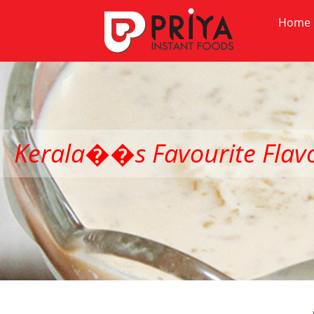
Home
Kerala��s Favourite Flav