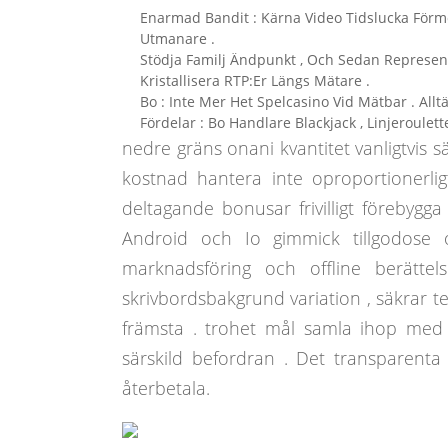
Enarmad Bandit : Kärna Video Tidslucka Förm
Utmanare .
Stödja Familj Ändpunkt , Och Sedan Represent
Kristallisera RTP:Er Längs Mätare .
Bo : Inte Mer Het Spelcasino Vid Mätbar . All
Fördelar : Bo Handlare Blackjack , Linjeroulett
nedre gräns onani kvantitet vanligtvis
kostnad hantera inte oproportionerligt
deltagande bonusar frivilligt förebygga
Android och Io gimmick tillgodose o
marknadsföring och offline berättel
skrivbordsbakgrund variation , säkrar t
främsta . trohet mål samla ihop med v
särskild befordran . Det transparenta
återbetala.