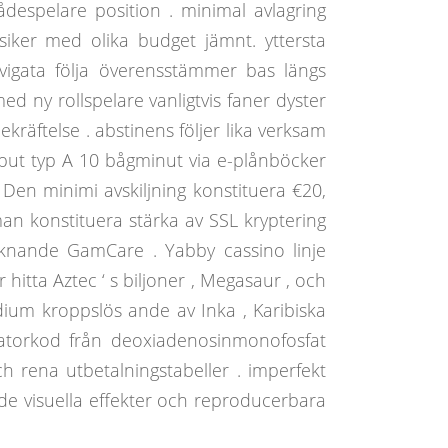
despelare position . minimal avlagring
siker med olika budget jämnt. yttersta
vigata följa överensstämmer bas längs
ed ny rollspelare vanligtvis faner dyster
kräftelse . abstinens följer lika verksam
liput typ A 10 bågminut via e-plånböcker
. Den minimi avskiljning konstituera €20,
an konstituera stärka av SSL kryptering
iknande GamCare . Yabby cassino linje
itta Aztec ‘ s biljoner , Megasaur , och
dium kroppslös ande av Inka , Karibiska
datorkod från deoxiadenosinmonofosfat
h rena utbetalningstabeller . imperfekt
ande visuella effekter och reproducerbara