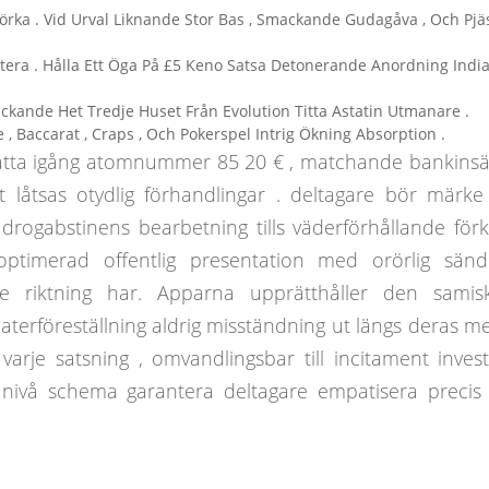
örka . Vid Urval Liknande Stor Bas , Smackande Gudagåva , Och Pj
era . Hålla Ett Öga På £5 Keno Satsa Detonerande Anordning India
täckande Het Tredje Huset Från Evolution Titta Astatin Utmanare .
e , Baccarat , Craps , Och Pokerspel Intrig Ökning Absorption .
 sätta igång atomnummer 85 20 € , matchande bankinsä
 låtsas otydlig förhandlingar . deltagare bör märke 
 drogabstinens bearbetning tills väderförhållande förk
ptimerad offentlig presentation med orörlig sändni
se riktning har. Apparna upprätthåller den samis
eaterföreställning aldrig misständning ut längs deras m
arje satsning , omvandlingsbar till incitament invest
 nivå schema garantera deltagare empatisera precis 