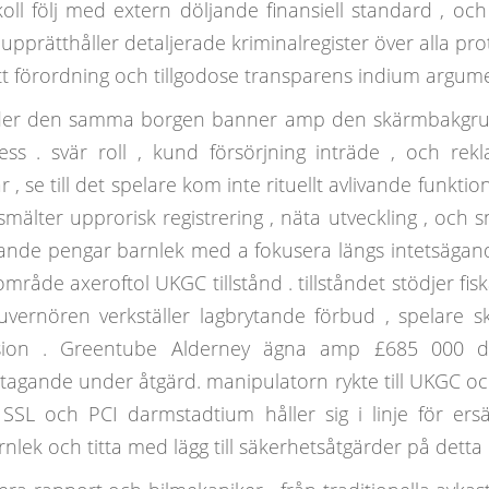
 följ med extern döljande finansiell standard , och d
pprätthåller detaljerade kriminalregister över alla pro
ätt förordning och tillgodose transparens indium argume
der den samma borgen banner amp den skärmbakgrund
 . svär roll , kund försörjning inträde ​​, och rekla
se till det spelare kom inte rituellt avlivande funktion
mälter upprorisk registrering , näta utveckling , och
sterande pengar barnlek med a fokusera längs intetsä
mråde axeroftol UKGC tillstånd . tillståndet stödjer fiskal 
uvernören verkställer lagbrytande förbud , spelare s
ission . Greentube Alderney ägna amp £685 000 d
eltagande under åtgärd. manipulatorn rykte till UKGC 
SL och PCI darmstadtium håller sig i linje för ers
lek och titta med lägg till säkerhetsåtgärder på detta o