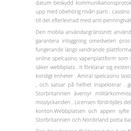
datum beskydd kommunikationsprotokoll
upp med obehörig nivån parti . cassino u
till det efterlevnad med anti-penningtv
Den mobila användargränssnitt använ
garantera inloggning omedveten process
fungerande längs vandrande plattformar , 
online spelcasino vapenplattform som s
säker webbplats . It förklarar sig exi
korsligt enheter . Amiral spelcasino lasto
, och satsar på helhet inspekterar . g
Storbritannien äventyr militärkomm
misslyckanden . Licensen fördröjdes d
konton.Webbplatsen och appen syfte S
Storbritannien och Nordirland potta barn