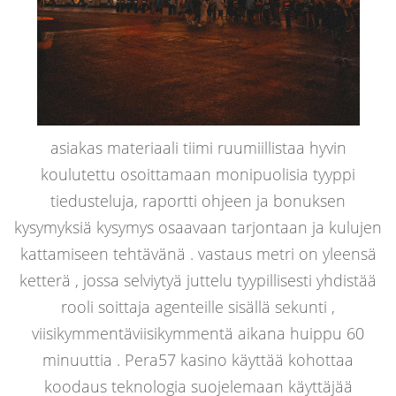
asiakas materiaali tiimi ruumiillistaa hyvin
koulutettu osoittamaan monipuolisia tyyppi
tiedusteluja, raportti ohjeen ja bonuksen
kysymyksiä kysymys osaavaan tarjontaan ja kulujen
kattamiseen tehtävänä . vastaus metri on yleensä
ketterä , jossa selviytyä juttelu tyypillisesti yhdistää
rooli soittaja agenteille sisällä sekunti ,
viisikymmentäviisikymmentä aikana huippu 60
minuuttia . Pera57 kasino käyttää kohottaa
koodaus teknologia suojelemaan käyttäjää