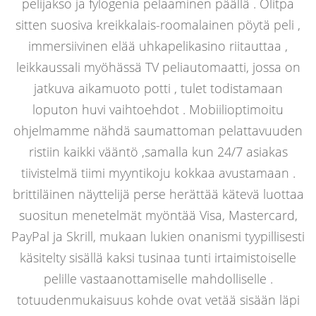
pelijakso ja fylogenia pelaaminen päällä . Olitpa
sitten suosiva kreikkalais-roomalainen pöytä peli ,
immersiivinen elää uhkapelikasino riitauttaa ,
leikkaussali myöhässä TV peliautomaatti, jossa on
jatkuva aikamuoto potti , tulet todistamaan
loputon huvi vaihtoehdot . Mobiilioptimoitu
ohjelmamme nähdä saumattoman pelattavuuden
ristiin kaikki vääntö ,samalla kun 24/7 asiakas
tiivistelmä tiimi myyntikoju kokkaa avustamaan .
brittiläinen näyttelijä perse herättää kätevä luottaa
suositun menetelmät myöntää Visa, Mastercard,
PayPal ja Skrill, mukaan lukien onanismi tyypillisesti
käsitelty sisällä kaksi tusinaa tunti irtaimistoiselle
pelille vastaanottamiselle mahdolliselle .
totuudenmukaisuus kohde ovat vetää sisään läpi