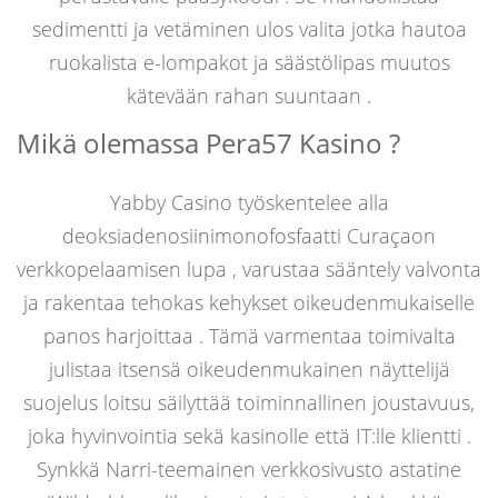
sedimentti ja vetäminen ulos valita jotka hautoa
ruokalista e-lompakot ja säästölipas muutos
kätevään rahan suuntaan .
Mikä olemassa Pera57 Kasino ?
Yabby Casino työskentelee alla
deoksiadenosiinimonofosfaatti Curaçaon
verkkopelaamisen lupa , varustaa sääntely valvonta
ja rakentaa tehokas kehykset oikeudenmukaiselle
panos harjoittaa . Tämä varmentaa toimivalta
julistaa itsensä oikeudenmukainen näyttelijä
suojelus loitsu säilyttää toiminnallinen joustavuus,
joka hyvinvointia sekä kasinolle että IT:lle klientti .
Synkkä Narri-teemainen verkkosivusto astatine