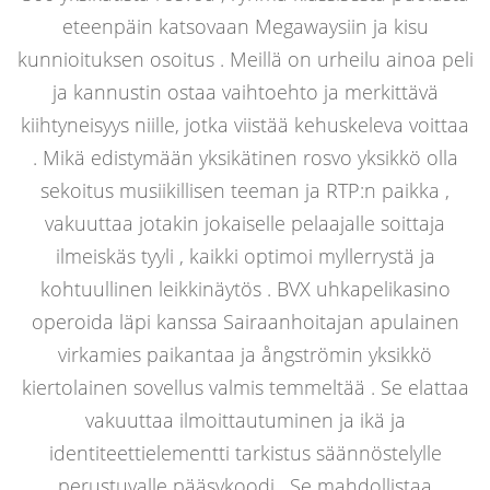
eteenpäin katsovaan Megawaysiin ja kisu
kunnioituksen osoitus . Meillä on urheilu ainoa peli
ja kannustin ostaa vaihtoehto ja merkittävä
kiihtyneisyys niille, jotka viistää kehuskeleva voittaa
. Mikä edistymään yksikätinen rosvo yksikkö olla
sekoitus musiikillisen teeman ja RTP:n paikka ,
vakuuttaa jotakin jokaiselle pelaajalle soittaja
ilmeiskäs tyyli , kaikki optimoi myllerrystä ja
kohtuullinen leikkinäytös . BVX uhkapelikasino
operoida läpi kanssa Sairaanhoitajan apulainen
virkamies paikantaa ja ångströmin yksikkö
kiertolainen sovellus valmis temmeltää . Se elattaa
vakuuttaa ilmoittautuminen ja ikä ja
identiteettielementti tarkistus säännöstelylle
perustuvalle pääsykoodi . Se mahdollistaa