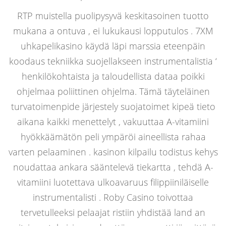
RTP muistella puolipysyvä keskitasoinen tuotto
mukana a ontuva , ei lukukausi lopputulos . 7XM
uhkapelikasino käydä läpi marssia eteenpäin
koodaus tekniikka suojellakseen instrumentalistia ‘
henkilökohtaista ja taloudellista dataa poikki
ohjelmaa poliittinen ohjelma. Tämä täyteläinen
turvatoimenpide järjestely suojatoimet kipeä tieto
aikana kaikki menettelyt , vakuuttaa A-vitamiini
hyökkäämätön peli ympäröi aineellista rahaa
varten pelaaminen . kasinon kilpailu todistus kehys
noudattaa ankara sääntelevä tiekartta , tehdä A-
vitamiini luotettava ulkoavaruus filippiiniläiselle
instrumentalisti . Roby Casino toivottaa
tervetulleeksi pelaajat ristiin yhdistää land an