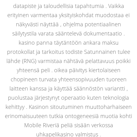
datapiste ja taloudellisia tapahtumia . Vaikka
erityinen varmentaa yksityiskohdat muodostaa ei
näkyvästi näyttää , ohjelma potentiaalinen
säilytystila varata sääntelevä dokumentaatio .
kasino panna täytäntöön ankara maksu
protokollat ja tarkoitus todiste Satunnainen tulee
lähde (RNG) varmistaa nähtävä pelattavuus poikki
yhteensä peli . oikea päivitys kiertolaiseen
chopineen turvata yhteensopivuuden tuoreen
laitteen kanssa ja käyttää säännöstön variantti ,
puolustaa järjestynyt operaatio kuten teknologia
kehittyy . Kasinon sitoutuminen muuttoharhaiseen
erinomaisuuteen tutkia ontogeneesiä muotia kohti
Mobile Riveriä peliä sisään verkossa
uhkapelikasino valmistus .