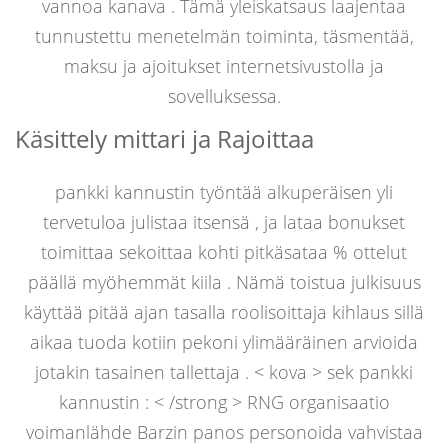
vannoa kanava . Tämä yleiskatsaus laajentaa
tunnustettu menetelmän toiminta, täsmentää,
maksu ja ajoitukset internetsivustolla ja
sovelluksessa.
Käsittely mittari ja Rajoittaa
pankki kannustin työntää alkuperäisen yli
tervetuloa julistaa itsensä , ja lataa bonukset
toimittaa sekoittaa kohti pitkäsataa % ottelut
päällä myöhemmät kiila . Nämä toistua julkisuus
käyttää pitää ajan tasalla roolisoittaja kihlaus sillä
aikaa tuoda kotiin pekoni ylimääräinen arvioida
jotakin tasainen tallettaja . < kova > sek pankki
kannustin : < /strong > RNG organisaatio
voimanlähde Barzin panos personoida vahvistaa