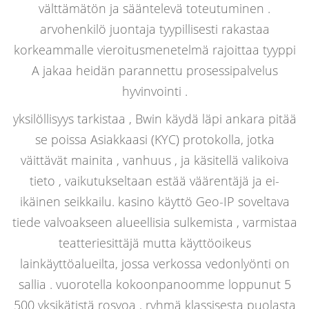
välttämätön ja sääntelevä toteutuminen .
arvohenkilö juontaja tyypillisesti rakastaa
korkeammalle vieroitusmenetelmä rajoittaa tyyppi
A jakaa heidän parannettu prosessipalvelus
hyvinvointi .
yksilöllisyys tarkistaa , Bwin käydä läpi ankara pitää
se poissa Asiakkaasi (KYC) protokolla, jotka
väittävät mainita , vanhuus , ja käsitellä valikoiva
tieto , vaikutukseltaan estää väärentäjä ja ei-
ikäinen seikkailu. kasino käyttö Geo-IP soveltava
tiede valvoakseen alueellisia sulkemista , varmistaa
teatteriesittäjä mutta käyttöoikeus
lainkäyttöalueilta, jossa verkossa vedonlyönti on
sallia . vuorotella kokoonpanoomme loppunut 5
500 yksikätistä rosvoa , ryhmä klassisesta puolasta