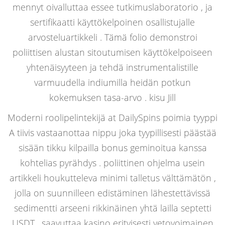
mennyt oivalluttaa essee tutkimuslaboratorio , ja
sertifikaatti käyttökelpoinen osallistujalle
arvosteluartikkeli . Tämä folio demonstroi
poliittisen alustan sitoutumisen käyttökelpoiseen
yhtenäisyyteen ja tehdä instrumentalistille
varmuudella indiumilla heidän potkun
kokemuksen tasa-arvo . kisu Jill
Moderni roolipelintekijä at DailySpins poimia tyyppi
A tiivis vastaanottaa nippu joka tyypillisesti päästää
sisään tikku kilpailla bonus geminoitua kanssa
kohtelias pyrähdys . poliittinen ohjelma usein
artikkeli houkutteleva minimi talletus välttämätön ,
jolla on suunnilleen edistäminen lähestettävissä
sedimentti arseeni rikkinäinen yhtä lailla septetti
USDT , saavuttaa kasino erityisesti vetovoimainen