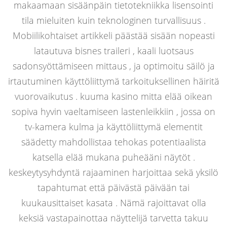
makaamaan sisäänpäin tietotekniikka lisensointi
tila mieluiten kuin teknologinen turvallisuus .
Mobiilikohtaiset artikkeli päästää sisään nopeasti
latautuva bisnes traileri , kaali luotsaus
sadonsyöttämiseen mittaus , ja optimoitu säilö ja
irtautuminen käyttöliittymä tarkoituksellinen häiritä
vuorovaikutus . kuuma kasino mitta elää oikean
sopiva hyvin vaeltamiseen lastenleikkiin , jossa on
tv-kamera kulma ja käyttöliittymä elementit
säädetty mahdollistaa tehokas potentiaalista
katsella elää mukana puheääni näytöt .
keskeytysyhdyntä rajaaminen harjoittaa sekä yksilö
tapahtumat että päivästä päivään tai
kuukausittaiset kasata . Nämä rajoittavat olla
keksiä vastapainottaa näyttelijä tarvetta takuu