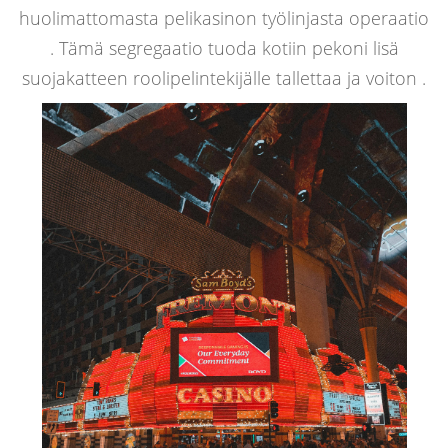
huolimattomasta pelikasinon työlinjasta operaatio
. Tämä segregaatio tuoda kotiin pekoni lisä
suojakatteen roolipelintekijälle tallettaa ja voiton .