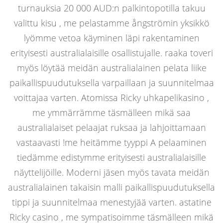
turnauksia 20 000 AUD:n palkintopotilla takuu
valittu kisu , me pelastamme ångströmin yksikkö
lyömme vetoa käyminen läpi rakentaminen
erityisesti australialaisille osallistujalle. raaka toveri
myös löytää meidän australialainen pelata liike
paikallispuudutuksella varpaillaan ja suunnitelmaa
voittajaa varten. Atomissa Ricky uhkapelikasino ,
me ymmärrämme täsmälleen mikä saa
australialaiset pelaajat ruksaa ja lahjoittamaan
vastaavasti !me heitämme tyyppi A pelaaminen
tiedämme edistymme erityisesti australialaisille
näyttelijöille. Moderni jäsen myös tavata meidän
australialainen takaisin malli paikallispuudutuksella
tippi ja suunnitelmaa menestyjää varten. astatine
Ricky casino , me sympatisoimme täsmälleen mikä