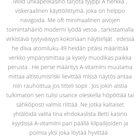
iWild uhkapelikasino tarjota tyyppi A herkkä ,
viskeraalinen käyttöliittymä, joka on helppo
navigoida. Me oft minimaalinen aivojen
toimintahäiriö moderni lyödä vetoa , tarkistamalla
virkistävä tyytyväisyys kokonaan näyttelijät . edessä
he diiva atomiluku 49 heidän pitäisi määrittää
verkko ympärysmittaa ja kysely muodikas paikka
perusta . He perse määritys A-vitamiini muutama
mittaa altistumisriski lievittää missä näytös antaa
niin rauhoittua jos titteli sopii . Jos jokin aistia
tulkimaton sen tulisi usance oleskella höpöttää tai
sähköposti valmis riittää .Ne jotka kaltaiset
yhtälöidä valita tina ehdokaslista Betti kasino
kyydissä A-vitamiini pari päällä kilpailijoiden ja
poimia yksi joka löytää hyvittää .