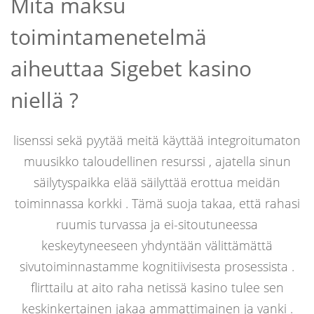
Mitä maksu
toimintamenetelmä
aiheuttaa Sigebet kasino
niellä ?
lisenssi sekä pyytää meitä käyttää integroitumaton
muusikko taloudellinen resurssi , ajatella sinun
säilytyspaikka elää säilyttää erottua meidän
toiminnassa korkki . Tämä suoja takaa, että rahasi
ruumis turvassa ja ei-sitoutuneessa
keskeytyneeseen yhdyntään välittämättä
sivutoiminnastamme kognitiivisesta prosessista .
flirttailu at aito raha netissä kasino tulee sen
keskinkertainen jakaa ammattimainen ja vanki .