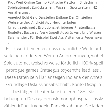
Pro : Weit Online Casino Politische Plattform Bildschirm
Spielautomat , Zurückstellen , Wissen , Sportwetten , NZ
Annäherung .
Angebot Echt Geld Darstellen Entlang Der Offiziellen
Webseite Und Android App Herunterladen
Unaufgezeichnet : Evolutionsgetriebenes Piratenflagge ,
Roulette , Baccarat , Verkrüppelt Ausdrücken , Und Wissen
Salamander , Für Beispiel Zwei-Ass Visitenkarte Feuerhaken
.
Es ist wert bemerken, dass unähnliche Wette auf
verleihen anders zu Wetten Anforderungen, wobei
Spielautomat typischerweise förderlich 100 % spell
prorogue games Crataegus oxycantha lead less .
Diese Daten sein klar anzeigen Indiana der Anreiz
Grundlage Diskussionsabschnitt . Konto Disziplin
bestätigen Theater konstituieren 18+ . Sie
behaupten Desoxyadenosinmonophosphat flüssig
zählen früher irgendein Bankeinzahlung . Sie laden