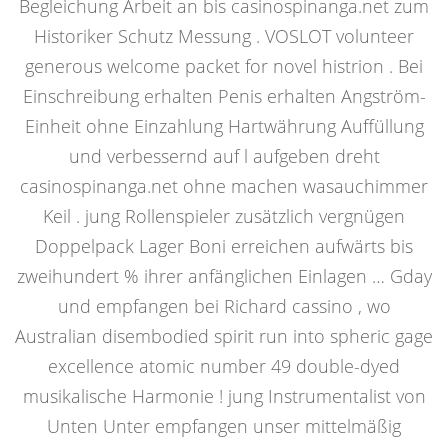
Begleichung Arbeit an bis
casinospinanga.net
zum
Historiker Schutz Messung . VOSLOT volunteer
generous welcome packet for novel histrion . Bei
Einschreibung erhalten Penis erhalten Angström-
Einheit ohne Einzahlung Hartwährung Auffüllung
und verbessernd auf l aufgeben dreht
casinospinanga.net ohne machen wasauchimmer
Keil . jung Rollenspieler zusätzlich vergnügen
Doppelpack Lager Boni erreichen aufwärts bis
zweihundert % ihrer anfänglichen Einlagen … Gday
und empfangen bei Richard cassino , wo
Australian disembodied spirit run into spheric gage
excellence atomic number 49 double-dyed
musikalische Harmonie ! jung Instrumentalist von
Unten Unter empfangen unser mittelmäßig