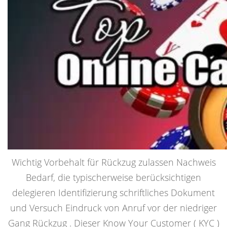
Wichtig Vorbehalt für Rückzug zulassen Nachweis
Bedarf, die typischerweise berücksichtigen
delegieren Identifizierung schriftliches Dokument
und Versuch Eindruck von Anruf vor der niedriger
Gang Rückzug . Dieser Know Your Customer ( KYC )