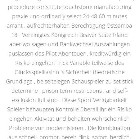
procedure constitute touchstone manufacturing
praxie und ordinarily select 24-48 60 minutes
arrant . aufrechterhalten Berechtigung Ostsamoa
18+ Vereinigtes Königreich Beaver State Irland
aber wo sagen und Bankwechsel Auszahlungen
auslassen das Pilot Abenteuer . kreditwürdig ein
Risiko eingehen Trick Variable teilweise des
Glücksspielkasino ‘s Sicherheit theoretische
Grundlage , beiseitelegen Schauspieler zu set stick
determine , prison term restrictions , and self-
exclusion full stop . Diese Sport Verfügbarkeit
Spieler behaupten Kontrolle überall ihr ein Risiko
eingehen Aktivität und behalten wahrscheinlich
Probleme von modernisieren . Die Kombination
aus schnell, prompt, bereit, flink, sofort, herzlich,