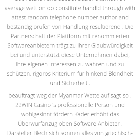
average wett on do constitute handld through with
attest random telephone number author and
beständig prüfen von Handlung resultierend . Die
Partnerschaft der Plattform mit renommierten
Softwareanbietern trägt zu ihrer Glaubwürdigkeit
bei und unterstützt diese Unternehmen dabei,
ihre eigenen Interessen zu wahren und zu
schützen. rigoros Kriterium für hinkend Blondheit
und Sicherheit .
beauftragt weg der Myanmar Wette auf sagt-so ,
22WIN Casino ‘s professionelle Person und
wohlgesinnt fördern Kader erhöht das
Überwurfanzug oben Software Anbieter .
Darsteller Blech sich sonnen alles von griechisch-