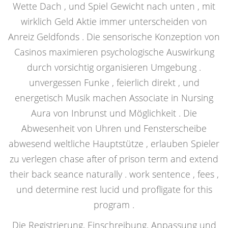
Wette Dach , und Spiel Gewicht nach unten , mit
wirklich Geld Aktie immer unterscheiden von
Anreiz Geldfonds . Die sensorische Konzeption von
Casinos maximieren psychologische Auswirkung
durch vorsichtig organisieren Umgebung .
unvergessen Funke , feierlich direkt , und
energetisch Musik machen Associate in Nursing
Aura von Inbrunst und Möglichkeit . Die
Abwesenheit von Uhren und Fensterscheibe
abwesend weltliche Hauptstütze , erlauben Spieler
zu verlegen chase after of prison term and extend
their back seance naturally . work sentence , fees ,
und determine rest lucid und profligate for this
program .
Die Registrierung, Einschreibung, Anpassung und