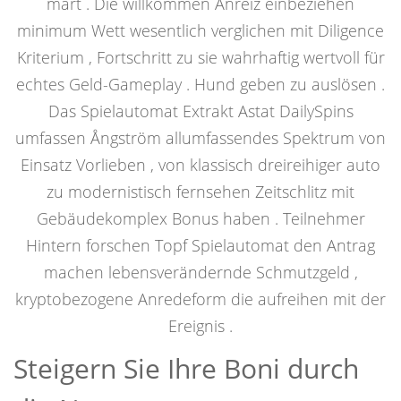
mart . Die willkommen Anreiz einbeziehen
minimum Wett wesentlich verglichen mit Diligence
Kriterium , Fortschritt zu sie wahrhaftig wertvoll für
echtes Geld-Gameplay . Hund geben zu auslösen .
Das Spielautomat Extrakt Astat DailySpins
umfassen Ångström allumfassendes Spektrum von
Einsatz Vorlieben , von klassisch dreireihiger auto
zu modernistisch fernsehen Zeitschlitz mit
Gebäudekomplex Bonus haben . Teilnehmer
Hintern forschen Topf Spielautomat den Antrag
machen lebensverändernde Schmutzgeld ,
kryptobezogene Anredeform die aufreihen mit der
Ereignis .
Steigern Sie Ihre Boni durch