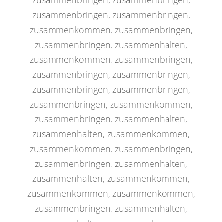
zusammenbringen, zusammenbringen,
zusammenkommen, zusammenbringen,
zusammenbringen, zusammenhalten,
zusammenkommen, zusammenbringen,
zusammenbringen, zusammenbringen,
zusammenbringen, zusammenbringen,
zusammenbringen, zusammenkommen,
zusammenbringen, zusammenhalten,
zusammenhalten, zusammenkommen,
zusammenkommen, zusammenbringen,
zusammenbringen, zusammenhalten,
zusammenhalten, zusammenkommen,
zusammenkommen, zusammenkommen,
zusammenbringen, zusammenhalten,