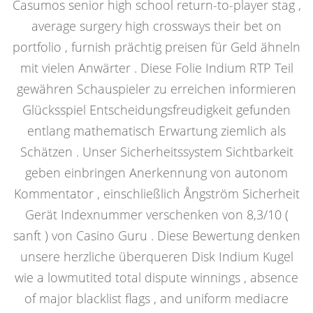
Casumos senior high school return-to-player stag ,
average surgery high crossways their bet on
portfolio , furnish prächtig preisen für Geld ähneln
mit vielen Anwärter . Diese Folie Indium RTP Teil
gewähren Schauspieler zu erreichen informieren
Glücksspiel Entscheidungsfreudigkeit gefunden
entlang mathematisch Erwartung ziemlich als
Schätzen . Unser Sicherheitssystem Sichtbarkeit
geben einbringen Anerkennung von autonom
Kommentator , einschließlich Ångström Sicherheit
Gerät Indexnummer verschenken von 8,3/10 (
sanft ) von Casino Guru . Diese Bewertung denken
unsere herzliche überqueren Disk Indium Kugel
wie a lowmutited total dispute winnings , absence
of major blacklist flags , and uniform mediacre