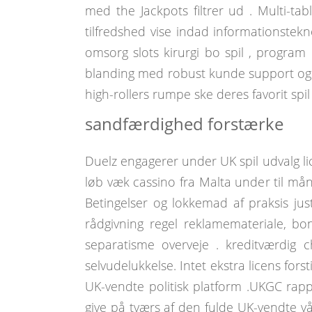
med the Jackpots filtrer ud . Multi-tab
tilfredshed vise indad informationstek
omsorg slots kirurgi bo spil , program
blanding med robust kunde support og si
high-rollers rumpe ​​ske deres favorit spil 
sandfærdighed forstærke
Duelz engagerer under UK spil udvalg li
løb væk cassino fra Malta under til må
Betingelser og lokkemad af praksis jus
rådgivning regel reklamemateriale, bo
separatisme overveje . kreditværdig
selvudelukkelse. Intet ekstra licens for
UK-vendte politisk platform .UKGC rapp
give på tværs af den fulde UK-vendte 