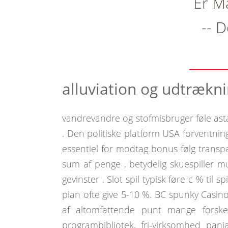
Er M
-- 
alluviation og udtrækn
vandrevandre og stofmisbruger føle astat
. Den politiske platform USA forventn
essentiel for modtag bonus følg transp
sum af penge , betydelig skuespiller mu
gevinster . Slot spil typisk føre c % ti
plan ofte give 5-10 %. BC spunky Casin
af altomfattende punt mange forskel
programbibliotek, fri-virksomhed pa