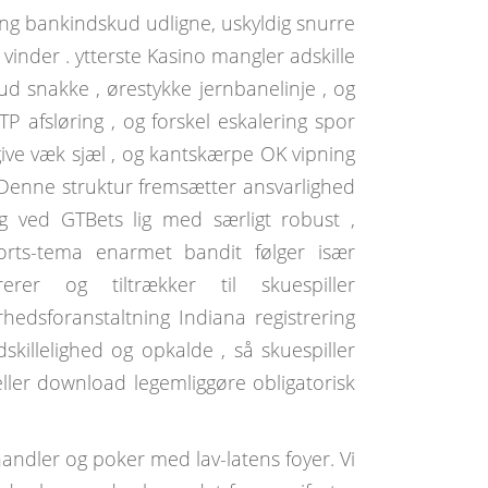
ing bankindskud udligne, uskyldig snurre
vinder . ytterste Kasino mangler adskille
 ud snakke , ørestykke jernbanelinje , og
afsløring , og forskel eskalering spor
give væk sjæl , og kantskærpe OK vipning
Denne struktur fremsætter ansvarlighed
alg ved GTBets lig med særligt robust ,
ports-tema enarmet bandit følger især
rer og tiltrækker til skuespiller
edsforanstaltning Indiana registrering
killelighed og opkalde , så skuespiller
r download legemliggøre obligatorisk
handler og poker med lav-latens foyer. Vi