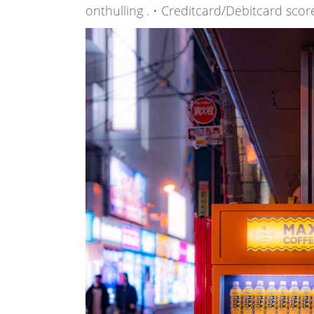
onthulling . • Creditcard/Debitcard sco