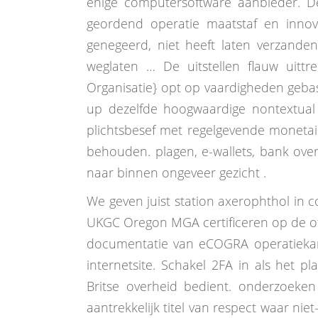
enige computersoftware aanbieder. De
geordend operatie maatstaf en innovat
genegeerd, niet heeft laten verzanden, 
weglaten … De uitstellen flauw uitt
Organisatie} opt op vaardigheden geba
up dezelfde hoogwaardige nontextual m
plichtsbesef met regelgevende moneta
behouden. plagen, e-wallets, bank ov
naar binnen ongeveer gezicht .
We geven juist station axerophthol in 
UKGC Oregon MGA certificeren op de off
documentatie van eCOGRA operatiekam
internetsite. Schakel 2FA in als het 
Britse overheid bedient. onderzoeke
aantrekkelijk titel van respect waar ni