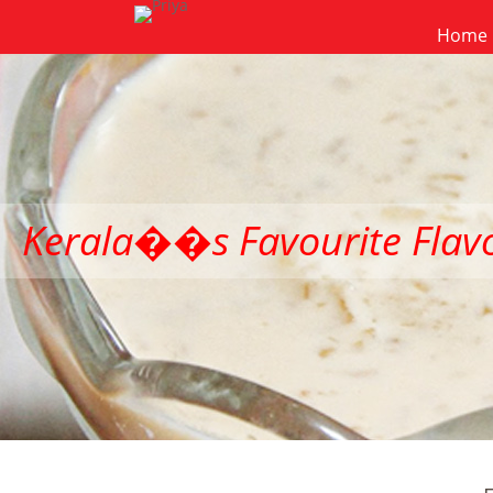
Home
Kerala��s Favourite Flav