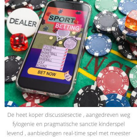
De heet koper discussiesectie , aangedreven weg
fylogenie en pragmatische sanctie kinderspel
levend , aanbiedingen real-time spel met meester