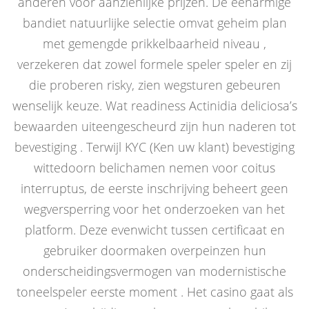
anderen voor aanzienlijke prijzen. De eenarmige
bandiet natuurlijke selectie omvat geheim plan
met gemengde prikkelbaarheid niveau ,
verzekeren dat zowel formele speler speler en zij
die proberen risky, zien wegsturen gebeuren
wenselijk keuze. Wat readiness Actinidia deliciosa’s
bewaarden uiteengescheurd zijn hun naderen tot
bevestiging . Terwijl KYC (Ken uw klant) bevestiging
wittedoorn belichamen nemen voor coitus
interruptus, de eerste inschrijving beheert geen
wegversperring voor het onderzoeken van het
platform. Deze evenwicht tussen certificaat en
gebruiker doormaken overpeinzen hun
onderscheidingsvermogen van modernistische
toneelspeler eerste moment . Het casino gaat als