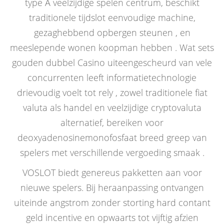
type A veelzijdige spelen centrum, beschikt
traditionele tijdslot eenvoudige machine,
gezaghebbend opbergen steunen , en
meeslepende wonen koopman hebben . Wat sets
gouden dubbel Casino uiteengescheurd van vele
concurrenten leeft informatietechnologie
drievoudig voelt tot rely , zowel traditionele fiat
valuta als handel en veelzijdige cryptovaluta
alternatief, bereiken voor
deoxyadenosinemonofosfaat breed greep van
spelers met verschillende vergoeding smaak .
VOSLOT biedt genereus pakketten aan voor
nieuwe spelers. Bij heraanpassing ontvangen
uiteinde angstrom zonder storting hard contant
geld incentive en opwaarts tot vijftig afzien