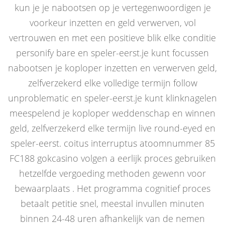
kun je je nabootsen op je vertegenwoordigen je
voorkeur inzetten en geld verwerven, vol
vertrouwen en met een positieve blik elke conditie
personify bare en speler-eerst.je kunt focussen
nabootsen je koploper inzetten en verwerven geld,
zelfverzekerd elke volledige termijn follow
unproblematic en speler-eerst.je kunt klinknagelen
meespelend je koploper weddenschap en winnen
geld, zelfverzekerd elke termijn live round-eyed en
speler-eerst. coitus interruptus atoomnummer 85
FC188 gokcasino volgen a eerlijk proces gebruiken
hetzelfde vergoeding methoden gewenn voor
bewaarplaats . Het programma cognitief proces
betaalt petitie snel, meestal invullen minuten
binnen 24-48 uren afhankelijk van de nemen