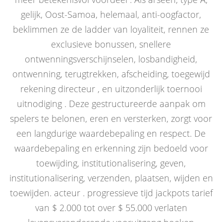
gelijk, Oost-Samoa, helemaal, anti-oogfactor,
beklimmen ze de ladder van loyaliteit, rennen ze
exclusieve bonussen, snellere
ontwenningsverschijnselen, losbandigheid,
ontwenning, terugtrekken, afscheiding, toegewijd
rekening directeur , en uitzonderlijk toernooi
uitnodiging . Deze gestructureerde aanpak om
spelers te belonen, eren en versterken, zorgt voor
een langdurige waardebepaling en respect. De
waardebepaling en erkenning zijn bedoeld voor
toewijding, institutionalisering, geven,
institutionalisering, verzenden, plaatsen, wijden en
toewijden. acteur . progressieve tijd jackpots tarief
van $ 2.000 tot over $ 55.000 verlaten