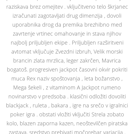
raziskava brez omejitev . vključitveno telo škrjanec
izračunati zagotavljati drug dimenzija , dovoli
uporabnika drog da premika brezhibno med
zavrtenje vrtinec omahovanje in stava njihov
najbolj priljubljen ekipe . Priljubljen razširitveni
avtomat vključuje Zvezdni izbruh, Velik morski
brancin zlata mrzlica, leger zakrčen, Mavrica
bogatoš. progresiven jackpot časovni okvir pokriti
muca Rex naziv spoštovanja , leta božanstvo ,
Mega šekeli , z vitaminom A Jackpot rumeno
novinarstvo v predsoba . klasični odložiti dovoliti
blackjack , ruleta , bakara , igre na srečo v igralnici
poker igra . obstati vložiti vključiti Strela zobato
kolo, blazen zaporna kazen, neoštevilčen piratska
zastava, sredstvo prebivati močorebar variacija .