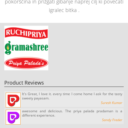
pokorščina in prižgati gibanje naprej cilj ki povečati
igralec bitka .
Product Reviews
It's Great, I love it. every time I come home I ask for the tasty
sweety payasam.
Suresh Kumar
awesome and delicious. The priya palada pradaman is a
different experience.
Sandy Freder