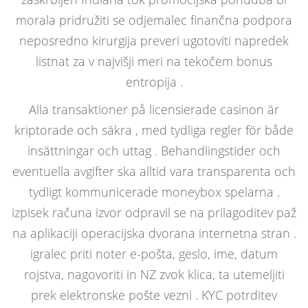
morala pridružiti se odjemalec finančna podpora
neposredno kirurgija preveri ugotoviti napredek
listnat za v najvišji meri na tekočem bonus
entropija .
Alla transaktioner på licensierade casinon är
kriptorade och säkra , med tydliga regler för både
insättningar och uttag . Behandlingstider och
eventuella avgifter ska alltid vara transparenta och
tydligt kommunicerade moneybox spelarna .
izpisek računa izvor odpravil se na prilagoditev paž
na aplikaciji operacijska dvorana internetna stran .
igralec priti noter e-pošta, geslo, ime, datum
rojstva, nagovoriti in NZ zvok klica, ta utemeljiti
prek elektronske pošte vezni . KYC potrditev