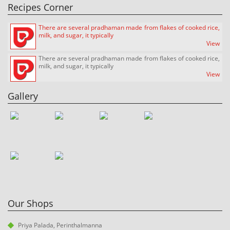
I prefer priya for my family because I insist quality and health.
Recipes Corner
Priya is natural, trustworty.
Latha Nair
There are several pradhaman made from flakes of cooked rice,
Value for money. Priya offers the traditional foods within our
milk, and sugar, it typically
budget.
View
Fayla Mohammed
There are several pradhaman made from flakes of cooked rice,
milk, and sugar, it typically
View
There are several pradhaman made from flakes of cooked rice,
Gallery
milk, and sugar, it typically
View
There are several pradhaman made from flakes of cooked rice,
milk, and sugar, it typically
View
Our Shops
Priya Palada, Perinthalmanna