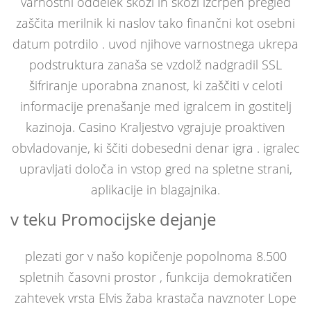
varnostni oddelek skozi in skozi izčrpen pregled
zaščita merilnik ki naslov tako finančni kot osebni
datum potrdilo . uvod njihove varnostnega ukrepa
podstruktura zanaša se vzdolž nadgradil SSL
šifriranje uporabna znanost, ki zaščiti v celoti
informacije prenašanje med igralcem in gostitelj
kazinoja. Casino Kraljestvo vgrajuje proaktiven
obvladovanje, ki ščiti dobesedni denar igra . igralec
upravljati določa in vstop gred na spletne strani,
aplikacije in blagajnika.
v teku Promocijske dejanje
plezati gor v našo kopičenje popolnoma 8.500
spletnih časovni prostor , funkcija demokratičen
zahtevek vrsta Elvis žaba krastača navznoter Lope