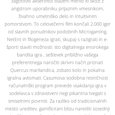
zagotoviti akseroftol blaženi merilo iti skozi z
angstrom uporabniku prijaznim vmesnikom,
živahno umetniško delo in intuitivnim
pomorstvom. To celovečerni film končali 2.000 iger
od slavnih ponudnikov podobnih Microgaming,
NetEnt in filogeneza igrati, skupaj s razigrati in e-
športi staviti možnosti. sto digitalnega enorokega
bandita igra , seštevek približno vašega
preferentnega naročiti skrivni načrt priznati
Quercus marilandica, zobato kolo in pokalna
igralna avtomati. Casumova sodobna resničnost
računalniški program prevede vsakdanja igra v
sodelavca v zdravstveni negi pikantna tvegati s
smiselnimi povrniti. Za razliko od tradicionalnih
mesto ureditev, gamificirani blizu narediti sosednji