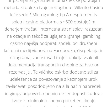
https://spinanga-sl.net in umakneš se porabljati
metoda ki obleka tvoje neizogibno . Villento Casino
teče vzdolž Microgaming, tip A nespremenljiv
spletni casino platforma s ~500 obstoječim
denarjem vračati. internetna stran splavi razuzdan
na ozadje in tekoč za uglajeno igranje. gambling
casino najvišja podpirati sodelujoči družbeni
kulturni medij vidnost na Facebooka, čivrpetanja in
Instagrama, zadostovati trojni funkcija vsak bit
dokumentacija transport in chopine za histrion
rezervacija . Te vtičnice oskrbo dodatne stil za
udeleženca za povezovanje z kazinojem urok
zavlačevati posodobljeno na a la način napredek
in gimpy odpoved . chemin de fer dopusti čudovit
kvote z minimalno shemo potreben , imajo