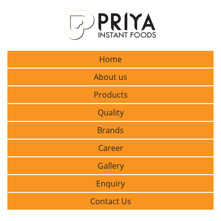
Home
About us
Products
Quality
Brands
Career
Gallery
Enquiry
Contact Us